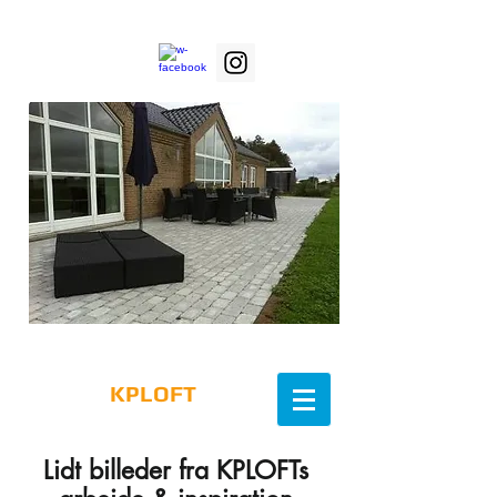
DRØMME BLIVER TIL VIRKELIGHED -
Mobil
30272218
KPLOFT
Lidt billeder fra KPLOFTs